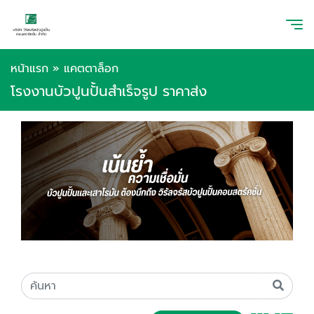
หน้าแรก
»
แคตตาล็อก
โรงงานบัวปูนปั้นสำเร็จรูป ราคาส่ง