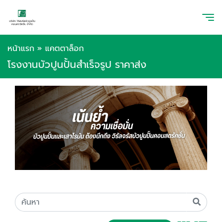
หน้าแรก
»
แคตตาล็อก
โรงงานบัวปูนปั้นสำเร็จรูป ราคาส่ง