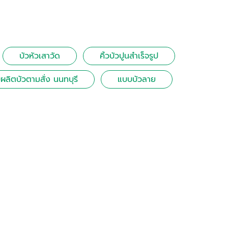
บัวหัวเสาวัด
คิ้วบัวปูนสําเร็จรูป
บผลิตบัวตามสั่ง นนทบุรี
แบบบัวลาย