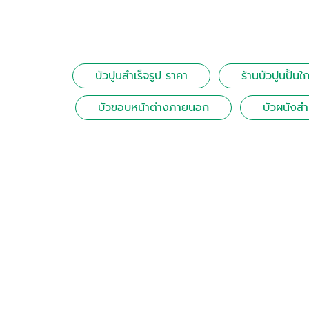
บัวปูนสําเร็จรูป ราคา
ร้านบัวปูนปั้นใก
บัวขอบหน้าต่างภายนอก
บัวผนังสํา