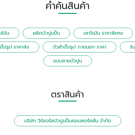
คำค้นสินค้า
ล้ฉัน
ผลิตบัวปูนปั้น
เสาโรมัน ราคาพิเศษ
เร็จรูป ราคาส่ง
บัวสําเร็จรูป ภายนอก ราคา
รั
แบบลายบัวปูน
ตราสินค้า
บริษัท วิรัลจรัสบัวปูนปั้นคอนสตรัคชั่น จำกัด