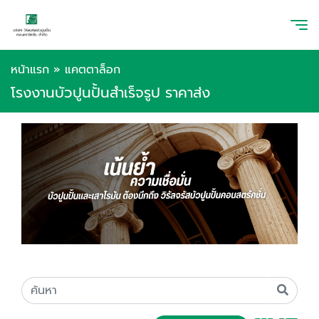
หน้าแรก
»
แคตตาล็อก
โรงงานบัวปูนปั้นสำเร็จรูป ราคาส่ง