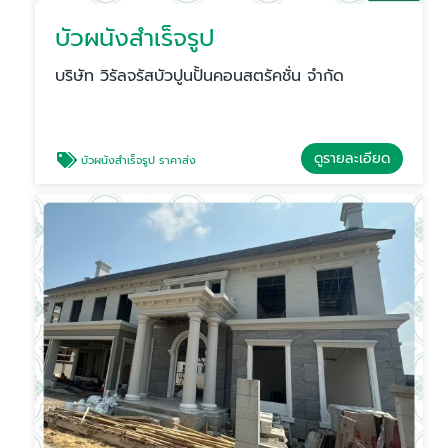
บัวผนังสําเร็จรูป
บริษัท วิรัลจรัสบัวปูนปั้นคอนสตรัคชั่น จำกัด
ดูรายละเอียด
บัวผนังสําเร็จรูป ราคาส่ง