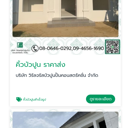
คิ้วบัวปูน ราคาส่ง
บริษัท วิรัลจรัสบัวปูนปั้นคอนสตรัคชั่น จำกัด
ดูรายละเอียด
คิ้วบัวปูนสําเร็จรูป