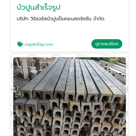
บัวปูนสำเร็จรูป
บริษัท วิรัลจรัสบัวปูนปั้นคอนสตรัคชั่น จำกัด
ดูรายละเอียด
บัวปูนสําเร็จรูป ราคา