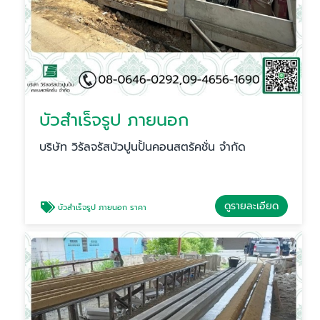
บัวสําเร็จรูป ภายนอก
บริษัท วิรัลจรัสบัวปูนปั้นคอนสตรัคชั่น จำกัด
ดูรายละเอียด
บัวสําเร็จรูป ภายนอก ราคา