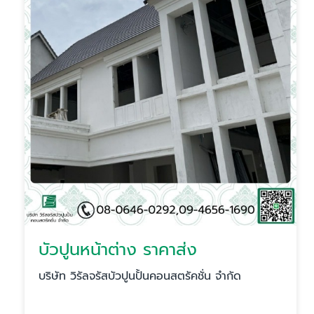
บัวปูนหน้าต่าง ราคาส่ง
บริษัท วิรัลจรัสบัวปูนปั้นคอนสตรัคชั่น จำกัด